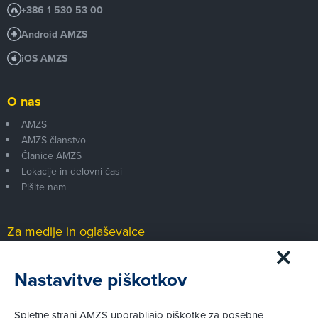
+386 1 530 53 00
Android AMZS
iOS AMZS
O nas
AMZS
AMZS članstvo
Članice AMZS
Lokacije in delovni časi
Pišite nam
Za medije in oglaševalce
Medijsko središče
Nastavitve piškotkov
Pravni vidiki
Spletne strani AMZS uporabljajo piškotke za posebne