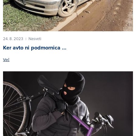
24. 8. 2023
Nasveti
|
Ker avto ni podmornica ...
Več