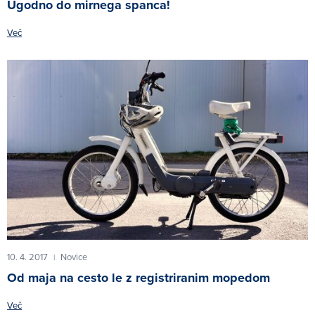
Ugodno do mirnega spanca!
Več
10. 4. 2017
Novice
|
Od maja na cesto le z registriranim mopedom
Več