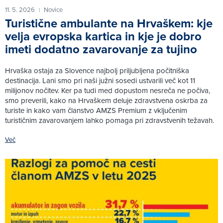
11. 5. 2026
Novice
|
Turistične ambulante na Hrvaškem: kje
velja evropska kartica in kje je dobro
imeti dodatno zavarovanje za tujino
Hrvaška ostaja za Slovence najbolj priljubljena počitniška
destinacija. Lani smo pri naši južni sosedi ustvarili več kot 11
milijonov nočitev. Ker pa tudi med dopustom nesreča ne počiva,
smo preverili, kako na Hrvaškem deluje zdravstvena oskrba za
turiste in kako vam članstvo AMZS Premium z vključenim
turističnim zavarovanjem lahko pomaga pri zdravstvenih težavah.
Več