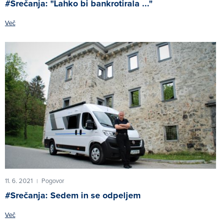
#Srečanja: "Lahko bi bankrotirala ..."
Več
11. 6. 2021
Pogovor
|
#Srečanja: Sedem in se odpeljem
Več