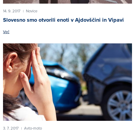
14. 9. 2017
Novice
|
Slovesno smo otvorili enoti v Ajdovščini in Vipavi
Več
3. 7. 2017
Avto-moto
|