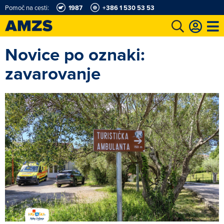
Pomoč na cesti:
1987
+386 1 530 53 53
Novice po oznaki:
t
Karting in motošportni center
Najboljši za volanom
Moj AMZS
zavarovanje