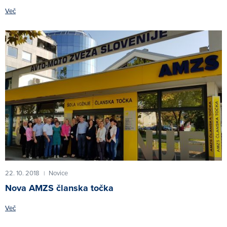
Več
22. 10. 2018
Novice
|
Nova AMZS članska točka
Več