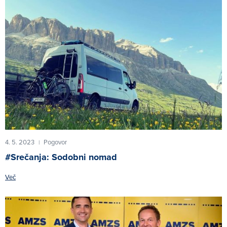
4. 5. 2023
Pogovor
|
#Srečanja: Sodobni nomad
Več