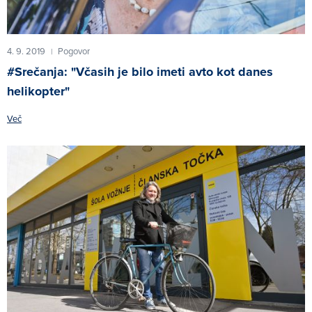
4. 9. 2019
Pogovor
|
#Srečanja: "Včasih je bilo imeti avto kot danes
helikopter"
Več