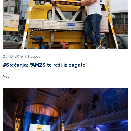
28. 10. 2019
Pogovor
|
#Srečanja: "AMZS te reši iz zagate"
Več