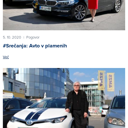
5. 10. 2020
Pogovor
|
#Srečanja: Avto v plamenih
Več