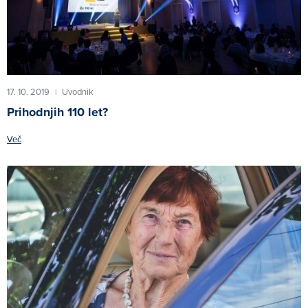
17. 10. 2019
Uvodnik
|
Prihodnjih 110 let?
Več