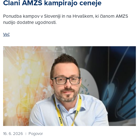
Člani AMZS kampirajo ceneje
Ponudba kampov v Sloveniji in na Hrvaškem, ki članom AMZS
nudijo dodatne ugodnosti.
Več
16. 6. 2026
Pogovor
|