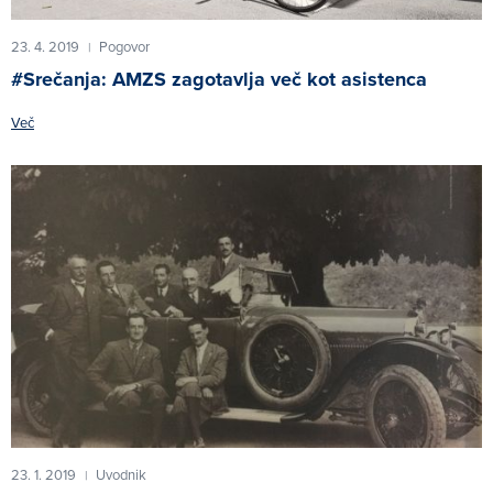
23. 4. 2019
Pogovor
|
#Srečanja: AMZS zagotavlja več kot asistenca
Več
23. 1. 2019
Uvodnik
|