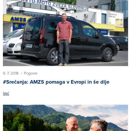
9. 7. 2018
Pogovor
|
#Srečanja: AMZS pomaga v Evropi in še dlje
Več