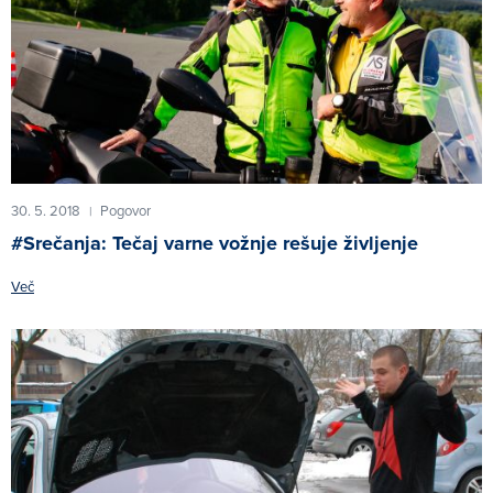
30. 5. 2018
Pogovor
|
#Srečanja: Tečaj varne vožnje rešuje življenje
Več