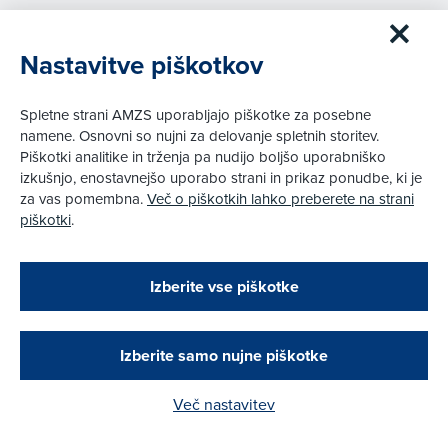
PRIJAVA
Nastavitve piškotkov
Spletne strani AMZS uporabljajo piškotke za posebne
namene. Osnovni so nujni za delovanje spletnih storitev.
Informacije o članstvu
Piškotki analitike in trženja pa nudijo boljšo uporabniško
in storitvah
izkušnjo, enostavnejšo uporabo strani in prikaz ponudbe, ki je
za vas pomembna.
Več o piškotkih lahko preberete na strani
piškotki
.
Zapri
Podarjamo vam 10 €!
Izberite vse piškotke
Pomoč na cesti
Obstoječi in novi AMZS člani, ki boste v AMZS
centru sklenili avtomobilsko zavarovanje in
opravili registracijo vozila, boste prejeli
vrednostno darilno kartico z dobroimetjem v višini
Izberite samo nujne piškotke
Pomoč v Sloveniji:
10 €.
1987
Več nastavitev
Kako do darila?
Pomoč v tujini: