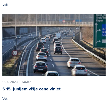
Več
12. 6. 2023
Novice
|
S 15. junijem višje cene vinjet
Več