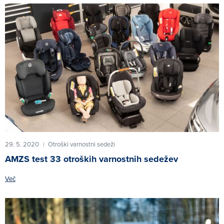
29. 5. 2020
Otroški varnostni sedeži
|
AMZS test 33 otroških varnostnih sedežev
Več