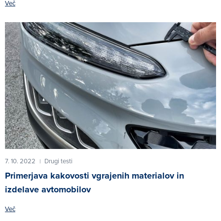
Več
7. 10. 2022
Drugi testi
|
Primerjava kakovosti vgrajenih materialov in
izdelave avtomobilov
Več