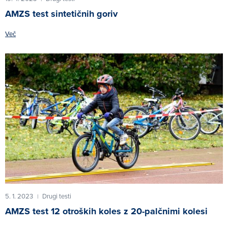
AMZS test sintetičnih goriv
Več
5. 1. 2023
Drugi testi
|
AMZS test 12 otroških koles z 20-palčnimi kolesi