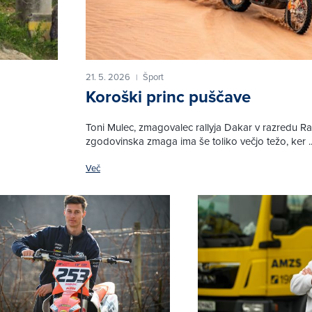
21. 5. 2026
Šport
|
Koroški princ puščave
Toni Mulec, zmagovalec rallyja Dakar v razredu Ral
zgodovinska zmaga ima še toliko večjo težo, ker ..
Več