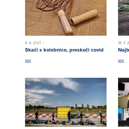
6. 4. 2021
18. 3. 
|
Skači s kolebnico, preskoči covid
Najb
Več
Več