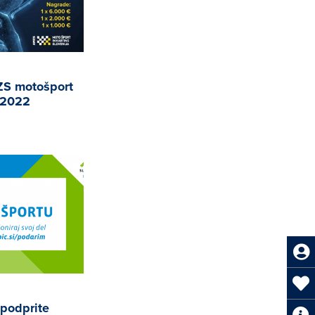
ZS motošport
a 2022
podprite