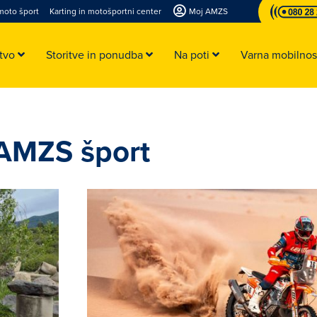
moto šport
Karting in motošportni center
Moj AMZS
stvo
Storitve in ponudba
Na poti
Varna mobilno
 AMZS šport