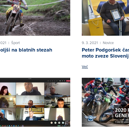
2021
Šport
9. 3. 2021
Novice
|
|
oljši na blatnih stezah
Peter Podgoršek čas
moto zveze Sloveni
Več