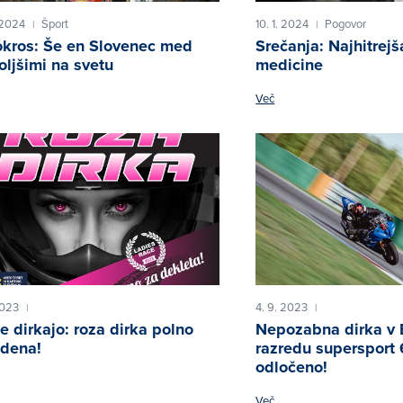
 2024
Šport
10. 1. 2024
Pogovor
|
|
kros: Še en Slovenec med
Srečanja: Najhitrej
oljšimi na svetu
medicine
Več
2023
4. 9. 2023
|
|
 dirkajo: roza dirka polno
Nepozabna dirka v 
dena!
razredu supersport 
odločeno!
Več