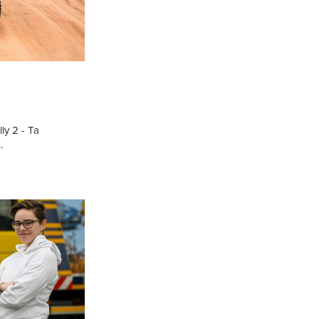
ly 2 - Ta
.