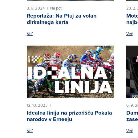
3. 6. 2024
Na poti
23. 2.
|
Reportaža: Na Ptuj za volan
Moto
dirkalnega karta
najb
Več
Več
12. 10. 2023
6. 9. 
|
Idealna linija na prizorišču Pokala
Dame
narodov v Erneeju
zase
Več
Več