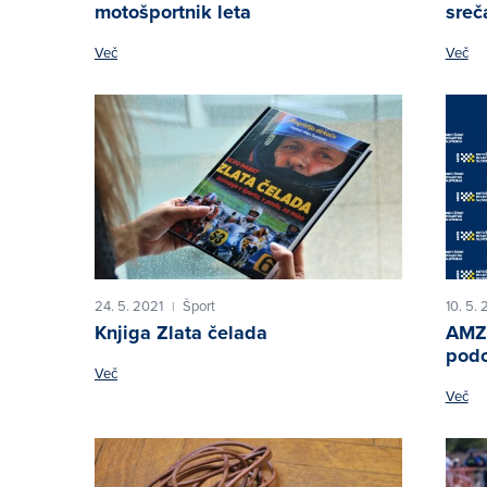
motošportnik leta
sreč
Več
Več
24. 5. 2021
Šport
10. 5. 
|
Knjiga Zlata čelada
AMZS
pod
Več
Več