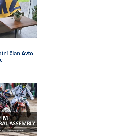
tni član Avto-
je