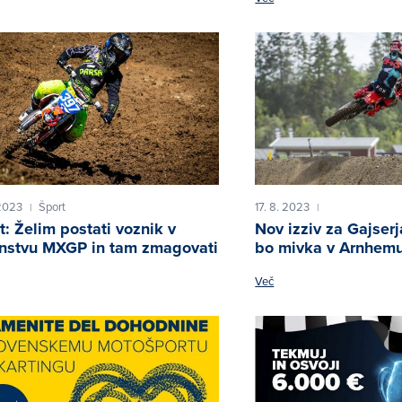
 2023
Šport
17. 8. 2023
|
|
t: Želim postati voznik v
Nov izziv za Gajserj
nstvu MXGP in tam zmagovati
bo mivka v Arnhem
Več