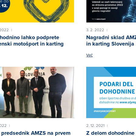
. 2022
3. 2. 2022
|
|
hodnino lahko podprete
Nagradni sklad AM
enski motošport in karting
in karting Slovenij
Več
2022
2. 12. 2021
|
|
 predsednik AMZS na prvem
Z delom dohodnine 