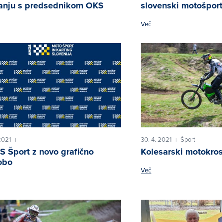
anju s predsednikom OKS
slovenski motošport
Več
2021
30. 4. 2021
Šport
|
|
 Šport z novo grafično
Kolesarski motokros
obo
Več