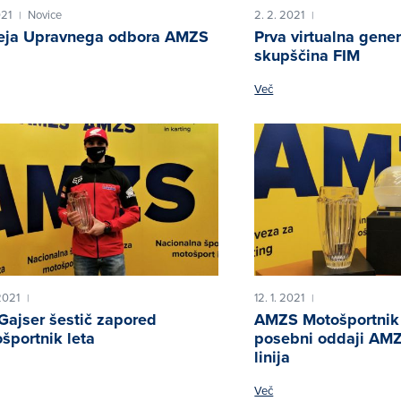
021
Novice
2. 2. 2021
|
|
seja Upravnega odbora AMZS
Prva virtualna gene
skupščina FIM
Več
2021
12. 1. 2021
|
|
Gajser šestič zapored
AMZS Motošportnik 
športnik leta
posebni oddaji AMZ
linija
Več