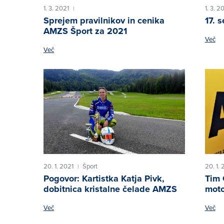
1. 3. 2021
1. 3. 2
|
Sprejem pravilnikov in cenika
17. 
AMZS Šport za 2021
Več
Več
20. 1. 2021
Šport
20. 1. 
|
Pogovor: Kartistka Katja Pivk,
Tim 
dobitnica kristalne čelade AMZS
moto
Več
Več