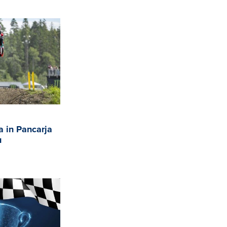
a in Pancarja
u