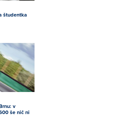
ša študentka
Brnu: v
600 še nič ni