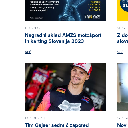
1. 3. 2023
14. 12
|
Nagradni sklad AMZS motošport
Z do
in karting Slovenija 2023
slov
Več
Več
12. 1. 2022
12. 1. 
|
Tim Gajser sedmič zapored
Novi