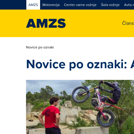
AMZS
Motorevija
Center varne vožnje
Šola vožnje
Avto-
Član
Novice po oznaki
Novice po oznaki: