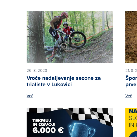
26. 8. 2023
21. 8.
|
Vroče nadaljevanje sezone za
Špor
trialiste v Lukovici
prve
Več
Več