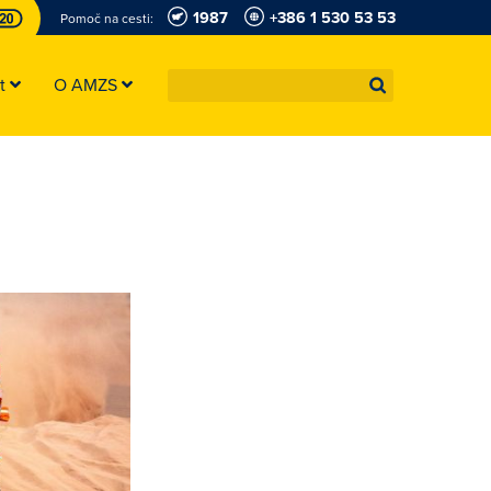
1987
+386 1 530 53 53
Pomoč na cesti:
st
O AMZS