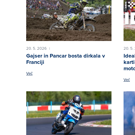
20. 5. 2026
20. 5.
|
Gajser in Pancar bosta dirkala v
Idea
Franciji
kart
moto
Več
Več