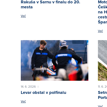
Rakuša v Sarnu v finalu do 20.
Moto
mesta
Češk
na H
Več
cest
Špan
Več
14. 6. 2026
11. 6. 
|
Levar obstal v polfinalu
Setn
Port
Več
Več