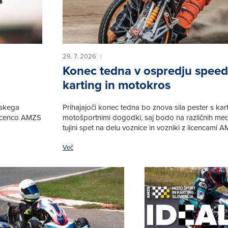
29. 7. 2026
|
Konec tedna v ospredju spee
karting in motokros
pskega
Prihajajoči konec tedna bo znova sila pester s kart
licenco AMZS
motošportnimi dogodki, saj bodo na različnih me
tujini spet na delu voznice in vozniki z licencami 
Več