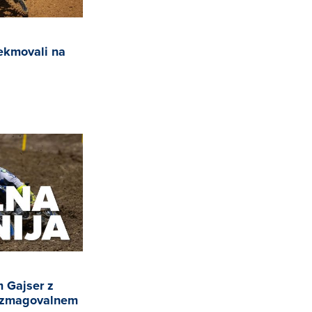
ekmovali na
m Gajser z
 zmagovalnem