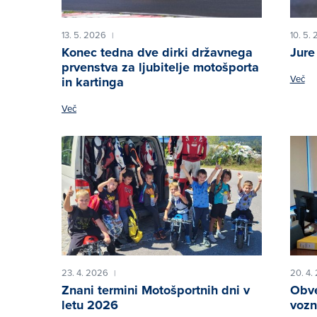
13. 5. 2026
10. 5.
|
Konec tedna dve dirki državnega
Jure
prvenstva za ljubitelje motošporta
Več
in kartinga
Več
23. 4. 2026
20. 4.
|
Znani termini Motošportnih dni v
Obve
letu 2026
vozn