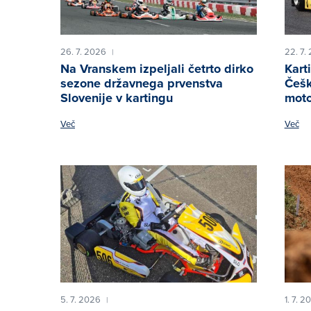
26. 7. 2026
22. 7.
|
Na Vranskem izpeljali četrto dirko
Kart
sezone državnega prvenstva
Češk
Slovenije v kartingu
moto
Več
Več
5. 7. 2026
1. 7. 2
|