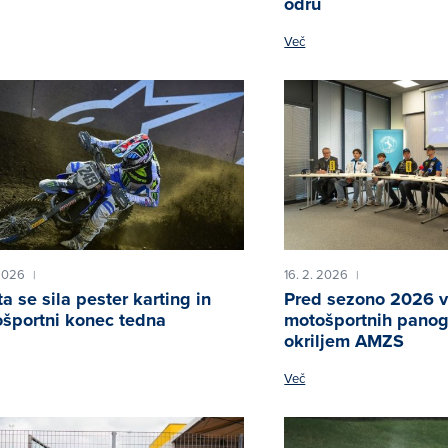
odru
Več
 2026
16. 2. 2026
|
|
a se sila pester karting in
Pred sezono 2026 v 
športni konec tedna
motošportnih pano
okriljem AMZS
Več