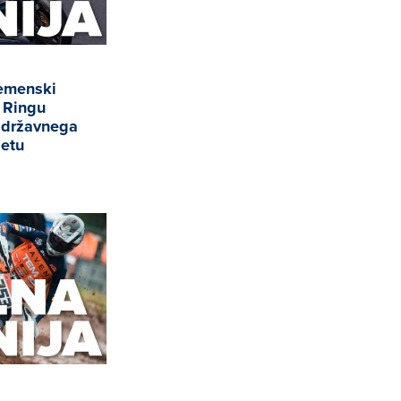
remenski
a Ringu
v državnega
letu