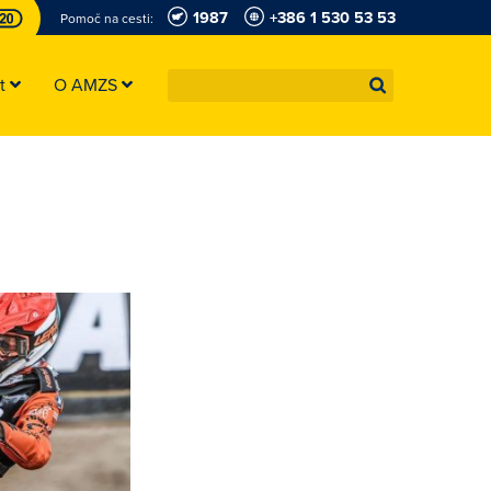
1987
+386 1 530 53 53
Pomoč na cesti:
st
O AMZS