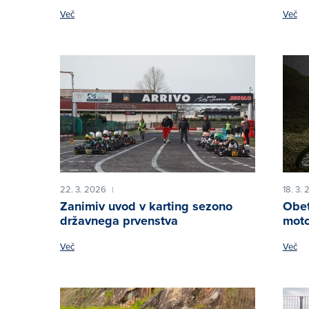
Več
Več
22. 3. 2026
18. 3.
|
Zanimiv uvod v karting sezono
Obet
državnega prvenstva
moto
Več
Več