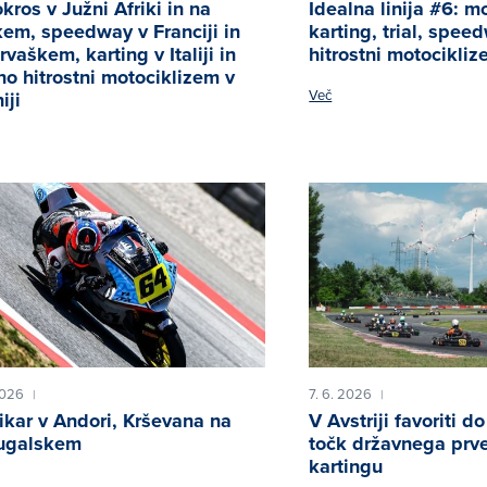
kros v Južni Afriki in na
Idealna linija #6: m
em, speedway v Franciji in
karting, trial, spee
rvaškem, karting v Italiji in
hitrostni motocikli
no hitrostni motociklizem v
Več
iji
2026
7. 6. 2026
|
|
ikar v Andori, Krševana na
V Avstriji favoriti
ugalskem
točk državnega prv
kartingu