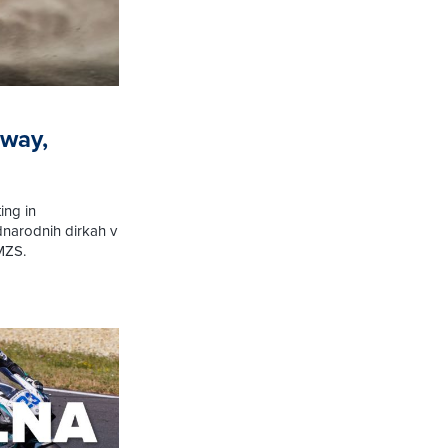
dway,
ing in
dnarodnih dirkah v
AMZS.