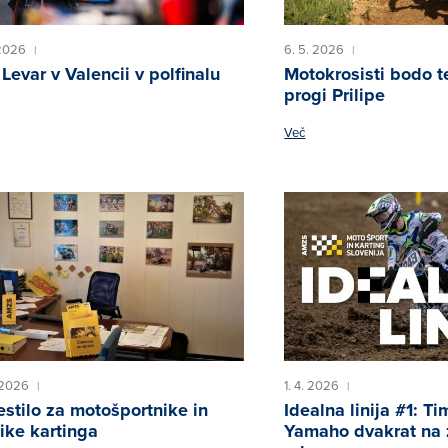
 2026
6. 5. 2026
|
|
 Levar v Valencii v polfinalu
Motokrosisti bodo t
progi Prilipe
Več
 2026
1. 4. 2026
|
|
stilo za motošportnike in
Idealna linija #1: Ti
ike kartinga
Yamaho dvakrat na