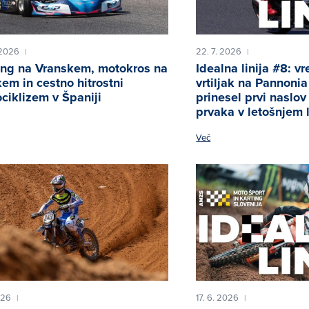
 2026
22. 7. 2026
|
|
ing na Vranskem, motokros na
Idealna linija #8: v
em in cestno hitrostni
vrtiljak na Pannoni
ciklizem v Španiji
prinesel prvi naslo
prvaka v letošnjem 
Več
026
17. 6. 2026
|
|