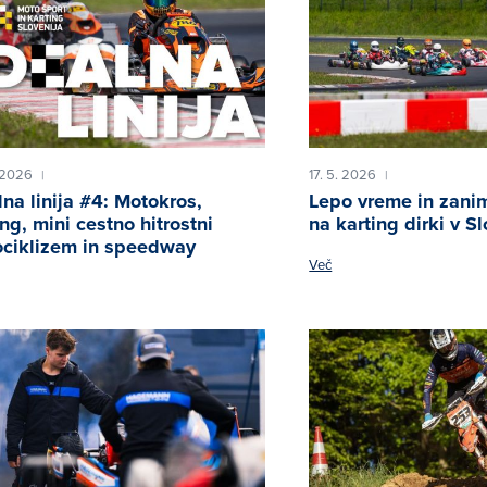
 2026
17. 5. 2026
|
|
lna linija #4: Motokros,
Lepo vreme in zanim
ing, mini cestno hitrostni
na karting dirki v Sl
ciklizem in speedway
Več