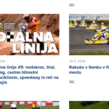
Več
2026
24. 5. 2026
|
|
na linija #5: motokros, trial,
Rakuša v Genku v fi
ing, cestno hitrostni
mestu
ciklizem, speedway in reli na
Več
rjih