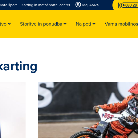
moto šport
Karting in motošportni center
Moj AMZS
stvo
Storitve in ponudba
Na poti
Varna mobilno
karting