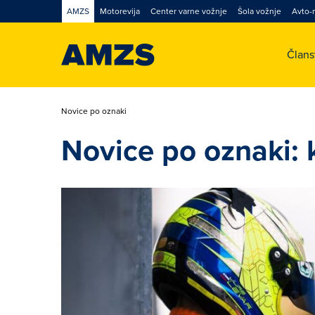
AMZS
Motorevija
Center varne vožnje
Šola vožnje
Avto-
Član
Novice po oznaki
Novice po oznaki: 