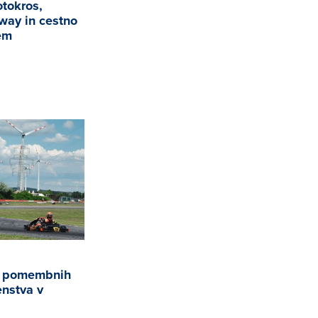
otokros,
dway in cestno
zem
 do pomembnih
enstva v